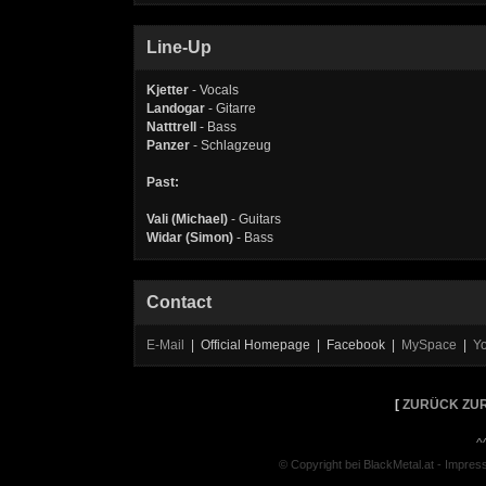
Line-Up
Kjetter
- Vocals
Landogar
- Gitarre
Natttrell
- Bass
Panzer
- Schlagzeug
Past:
Vali (Michael)
- Guitars
Widar (Simon)
- Bass
Contact
E-Mail
| Official Homepage | Facebook |
MySpace
|
Y
[
ZURÜCK ZUR
^
© Copyright bei BlackMetal.at -
Impres