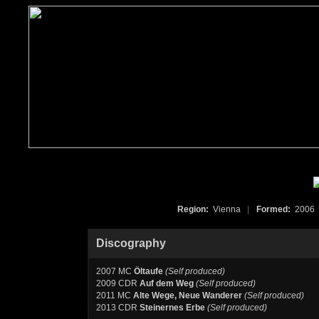
Region:
Vienna
|
Formed:
200
Discography
2007 MC
Öltaufe
(Self produced)
2009 CDR
Auf dem Weg
(Self produced)
2011 MC
Alte Wege, Neue Wanderer
(Self produced)
2013 CDR
Steinernes Erbe
(Self produced)